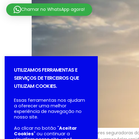
Chamar no WhatsApp agora!
UTILIZAMOS FERRAMENTAS E
SERVIÇOS DE TERCEIROS QUE
UTILIZAM COOKIES.
Essas ferramentas nos ajudam
a oferecer uma melhor
experiência de navegação no
nosso site.
Ao clicar no botão "
Aceitar
A Sul América é uma das maiores seguradoras do 
Cookies
" ou continuar a