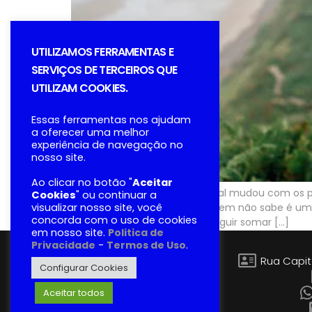
UTILIZAMOS FERRAMENTAS E
SERVIÇOS DE TERCEIROS QUE
UTILIZAM COOKIES.
Essas ferramentas nos ajudam
a oferecer uma melhor
experiência de navegação no
nosso site.
Ao clicar no botão "
Aceitar
A reforma da previdência social mudou com os p
Cookies
" ou continuar a
visualizar nosso site, você
aposentadoria híbrida para quem não sabe é uma
concorda com o uso de cookies
urbana. Assim, ele pode conseguir somar […]
em nosso site.
Politica de
Privacidade
-
Termos de Uso
.
Rua Capitã
Configurar Cookies
Aceitar todos