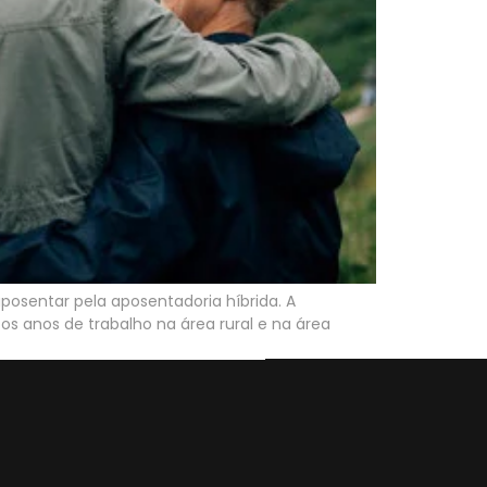
osentar pela aposentadoria híbrida. A
 anos de trabalho na área rural e na área