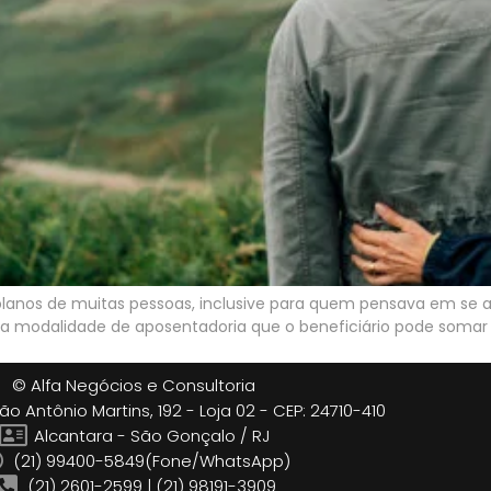
lanos de muitas pessoas, inclusive para quem pensava em se ap
 modalidade de aposentadoria que o beneficiário pode somar os
© Alfa Negócios e Consultoria
o Antônio Martins, 192 - Loja 02 - CEP: 24710-410
Alcantara - São Gonçalo / RJ
(21) 99400-5849(Fone/WhatsApp)
(21) 2601-2599 | (21) 98191-3909