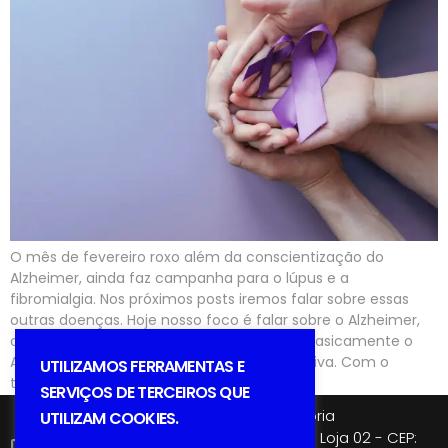
O mês de fevereiro roxo além da conscientização do
Alzheimer, ainda faz campanha para o lúpus e a
fibromialgia. Nos próximos posts iremos falar sobre essas
outras doenças. Hoje nosso foco é falar sobre o Alzheimer,
os sintomas, tratamentos, tipos e causas. Basicamente o
Alzheimer é uma doença neuro-degenerativa. Com o
UTILIZAMOS FERRAMENTAS E
tempo o paciente portador […]
SERVIÇOS DE TERCEIROS QUE
© Alfa Negócios e Consultoria
UTILIZAM COOKIES.
Rua Capitão Antônio Martins, 192 - Loja 02 - CEP: